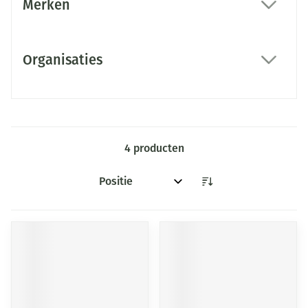
Merken
filter
Organisaties
filter
4
producten
Sorteer op: