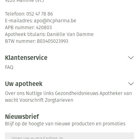
9220
Hamme (Vl.)
Telefoon:
052 47 78 86
E-mailadres:
apo@
hcpharma.be
APB nummer:
420803
Apotheek titularis:
Daniëlle Van Damme
BTW nummer:
BE0405023993
Klantenservice
FAQ
Uw apotheek
Over ons
Nuttige links
Gezondheidsnieuws
Apotheker van
wacht
Voorschrift
Zorgtarieven
Nieuwsbrief
Blijf op de hoogte van nieuwe producten en promoties
E-mail adres