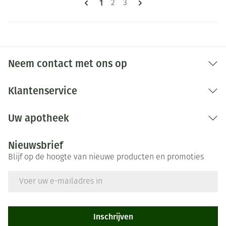
U lees momenteel pagina
1
Pagina
Pagina
2
3
Neem contact met ons op
Klantenservice
Uw apotheek
Nieuwsbrief
Blijf op de hoogte van nieuwe producten en promoties
E-mail adres
Inschrijven