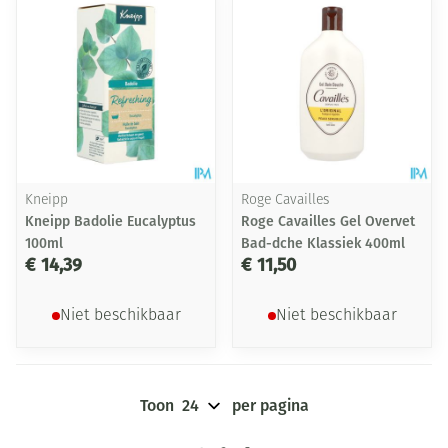
Kneipp
Roge Cavailles
Kneipp Badolie Eucalyptus
Roge Cavailles Gel Overvet
100ml
Bad-dche Klassiek 400ml
€ 14,39
€ 11,50
Niet beschikbaar
Niet beschikbaar
Toon
per pagina
Pagina's