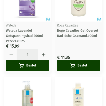
Weleda
Roge Cavailles
Weleda Lavendel
Roge Cavailles Gel Overvet
Ontspanningsbad 200ml
Bad-dche Gr.amand.400ml
Verv.2139525
€ 15,99
Aantal
€ 11,35
Bestel
Bestel