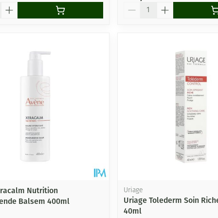
Aantal
racalm Nutrition
Uriage
Uriage Tolederm Soin Rich
rende Balsem 400ml
40ml