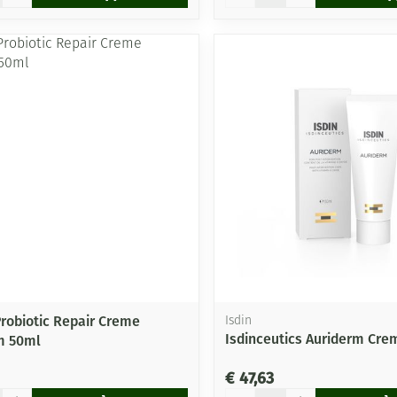
Probiotic Repair Creme
Isdin
Isdinceutics Auriderm Cre
m 50ml
€ 47,63
Aantal