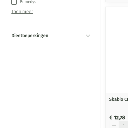
Bomedys
Toon meer
Dieetbeperkingen
filter
Skabio C
€ 12,78
Aantal