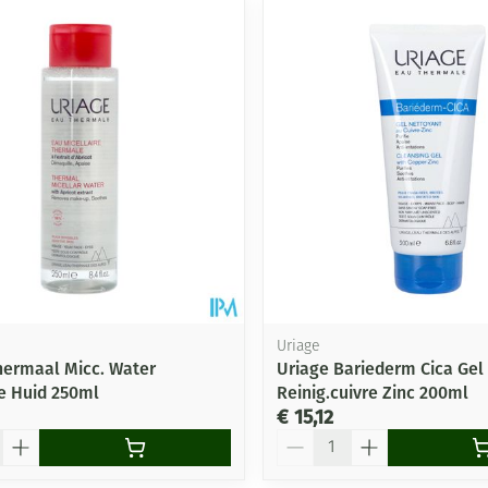
le en maximale prijswaarden aan te passen.
Uriage
hermaal Micc. Water
Uriage Bariederm Cica Gel
e Huid 250ml
Reinig.cuivre Zinc 200ml
€ 15,12
Aantal