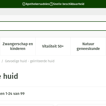
Apothekersadvies
Snelle beschikbaarheid
Zwangerschap en
Natuur
Vitaliteit 50+
 verzorging en hygiëne categorie
enu voor Dieet, voeding en vitamines categorie
Toon submenu voor Zwangerschap en kinderen cate
Toon submenu voor Vitaliteit 5
Toon subm
kinderen
geneeskunde
/
Gevoelige huid - geïrriteerde huid
e huid
ten
1
-
24
van
99