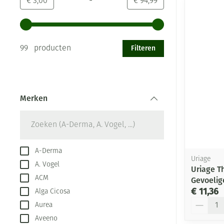
-
Minimumwaarde
Maximale waarde
€ 3,00
€ 94,99
Gebruik de pijltjestoetsen links en rechts om de minima
Filteren
99 producten
Merken
filter
A-Derma
Uriage
A. Vogel
Uriage T
ACM
Gevoelig
€ 11,36
Alga Cicosa
Aantal
Aurea
Aveeno