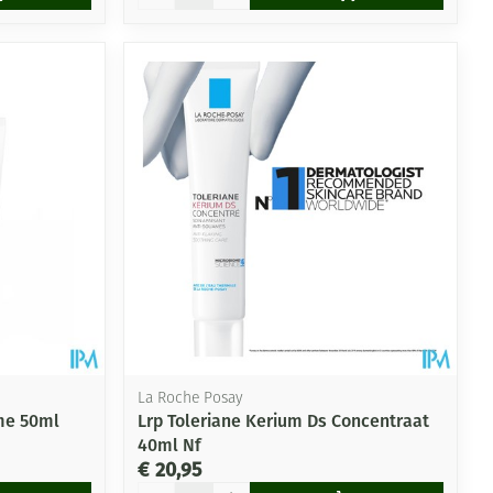
La Roche Posay
me 50ml
Lrp Toleriane Kerium Ds Concentraat
40ml Nf
€ 20,95
Aantal