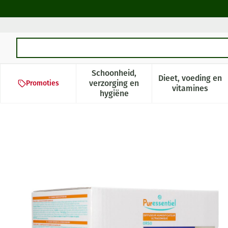
Ga naar de inhoud
Product, merk, categorie...
Schoonheid,
Dieet, voeding en
verzorging en
Promoties
Toon submenu voor Schoonheid,
Toon subm
vitamines
hygiëne
Puressentiel Verspreider Or