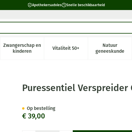
Apothekersadvies
Snelle beschikbaarheid
Zwangerschap en
Natuur
Vitaliteit 50+
 verzorging en hygiëne categorie
enu voor Dieet, voeding en vitamines categorie
Toon submenu voor Zwangerschap en kinderen cate
Toon submenu voor Vitaliteit 5
Toon subm
kinderen
geneeskunde
so
Puressentiel Verspreider
Op bestelling
€ 39,00