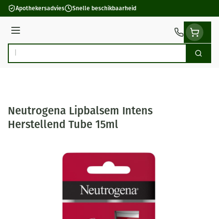
Ga naar de inhoud
Apothekersadvies
Snelle beschikbaarheid
Menu
Zoek
Product, merk, categorie...
Neutrogena Lipbalsem Intens
Herstellend Tube 15ml