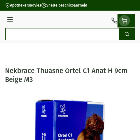
Ga naar de inhoud
Apothekersadvies
Snelle beschikbaarheid
Menu
Zoek
Product, merk, categorie...
Nekbrace Thuasne Ortel C1 Anat H 9cm
Beige M3