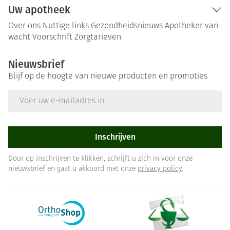
Uw apotheek
Over ons
Nuttige links
Gezondheidsnieuws
Apotheker van
wacht
Voorschrift
Zorgtarieven
Nieuwsbrief
Blijf op de hoogte van nieuwe producten en promoties
E-mail adres
Inschrijven
Door op inschrijven te klikken, schrijft u zich in voor onze
nieuwsbrief en gaat u akkoord met onze
privacy policy
.