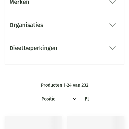
Merken
filter
Organisaties
filter
Dieetbeperkingen
filter
Producten
1
-
24
van
232
Sorteer op: