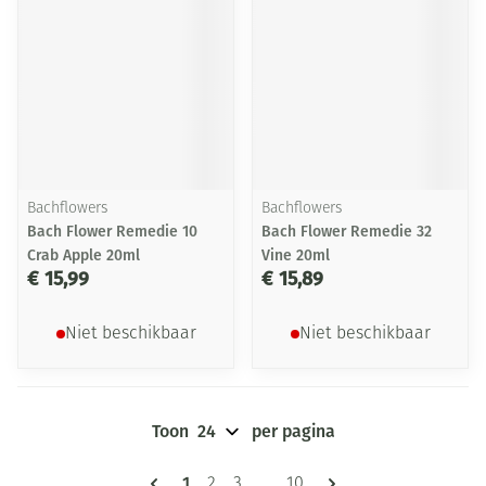
Bachflowers
Bachflowers
Bach Flower Remedie 10
Bach Flower Remedie 32
Crab Apple 20ml
Vine 20ml
€ 15,99
€ 15,89
Niet beschikbaar
Niet beschikbaar
Toon
per pagina
Pagina's
U lees momenteel pagina
1
Pagina
Pagina
Pagina
2
3
...
10