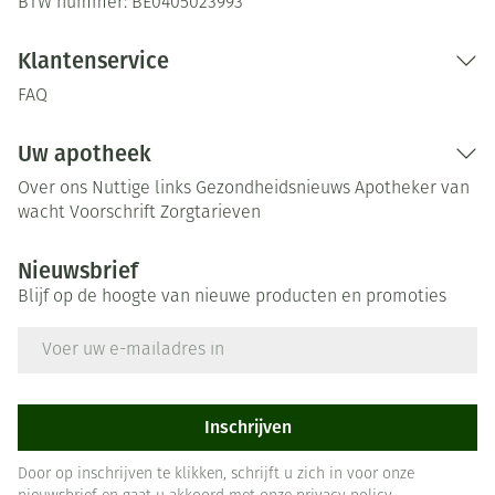
BTW nummer:
BE0405023993
Klantenservice
FAQ
Uw apotheek
Over ons
Nuttige links
Gezondheidsnieuws
Apotheker van
wacht
Voorschrift
Zorgtarieven
Nieuwsbrief
Blijf op de hoogte van nieuwe producten en promoties
E-mail adres
Inschrijven
Door op inschrijven te klikken, schrijft u zich in voor onze