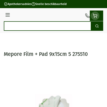
Ga naar de inhoud
Apothekersadvies
Snelle beschikbaarheid
Menu
Zoek
Product, merk, categorie...
Mepore Film + Pad 9x15cm 5 275510