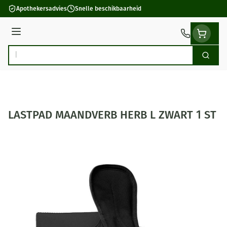
Ga naar de inhoud
Apothekersadvies
Snelle beschikbaarheid
Menu
Zoek
Product, merk, categorie...
LASTPAD MAANDVERB HERB L ZWART 1 ST