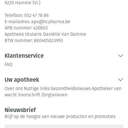
9220
Hamme (Vl.)
Telefoon:
052 47 78 86
E-mailadres:
apo@
hcpharma.be
APB nummer:
420803
Apotheek titularis:
Daniëlle Van Damme
BTW nummer:
BE0405023993
Klantenservice
FAQ
Uw apotheek
Over ons
Nuttige links
Gezondheidsnieuws
Apotheker van
wacht
Voorschrift
Zorgtarieven
Nieuwsbrief
Blijf op de hoogte van nieuwe producten en promoties
E-mail adres