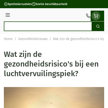
Ga naar de inhoud
Apothekersadvies
Snelle beschikbaarheid
Menu
Zoek
Product, merk, categorie...
Home
/
Gezondheidsnieuws
/
Wat zijn de gezondheidsrisico's bij e
Wat zijn de
gezondheidsrisico's bij een
luchtvervuilingspiek?