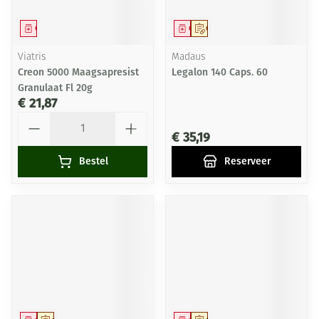
Geneesmiddel
Geneesmiddel
Op voorschrift
Viatris
Madaus
Creon 5000 Maagsapresist
Legalon 140 Caps. 60
Granulaat Fl 20g
€ 21,87
Aantal
€ 35,19
Bestel
Reserveer