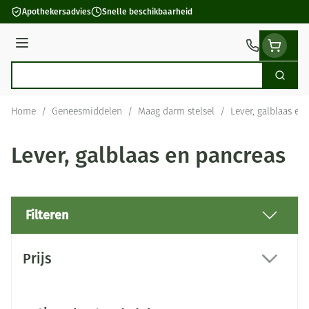
Ga naar de inhoud
Apothekersadvies
Snelle beschikbaarheid
Menu
Zoek
Product, merk, categorie...
Home
/
Geneesmiddelen
/
Maag darm stelsel
/
Lever, galblaas en
Lever, galblaas en pancreas
Filteren
Doorgaan naar productlijst
Prijs
filter