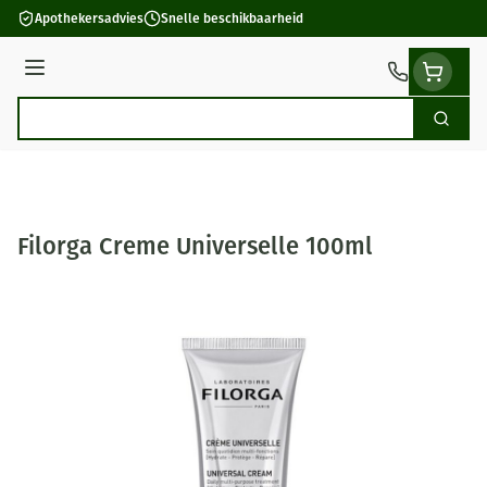
Ga naar de inhoud
Apothekersadvies
Snelle beschikbaarheid
Menu
Zoek
Product, merk, categorie...
Filorga Creme Universelle 100ml