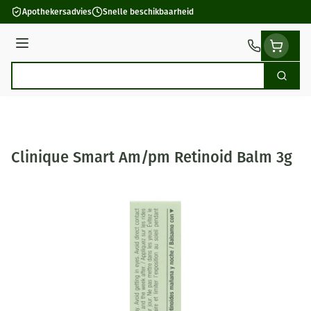
Ga naar de inhoud
Apothekersadvies
Snelle beschikbaarheid
Menu
Zoek
Product, merk, categorie...
Clinique Smart Am/pm Retinoid Balm 3g