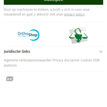
Door op inschrijven te klikken, schrijft u zich in voor onze
nieuwsbrief en gaat u akkoord met onze
privacy policy
.
Juridische links
Algemene verkoopsvoorwaarden
Privacy disclaimer
Cookies
ODR-
platform