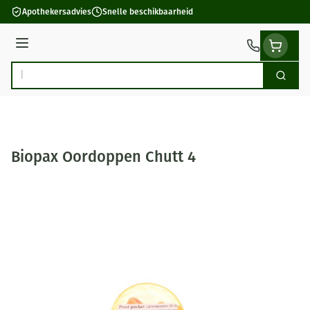
Ga naar de inhoud
Apothekersadvies
Snelle beschikbaarheid
Menu
Zoek
Product, merk, categorie...
Biopax Oordoppen Chutt 4