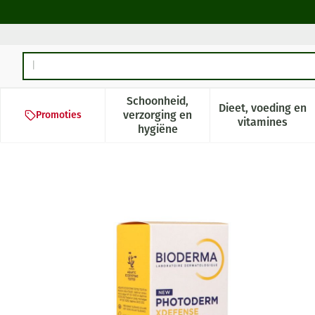
Ga naar de inhoud
Product, merk, categorie...
Schoonheid,
Dieet, voeding en
verzorging en
Promoties
Toon submenu voor Schoonheid,
Toon subm
vitamines
hygiëne
Bioderma Photoderm Xdefens