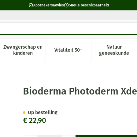
Apothekersadvies
Snelle beschikbaarheid
Zwangerschap en
Natuur
Vitaliteit 50+
 verzorging en hygiëne categorie
enu voor Dieet, voeding en vitamines categorie
Toon submenu voor Zwangerschap en kinderen cate
Toon submenu voor Vitaliteit 5
Toon subm
kinderen
geneeskunde
e Ultrafl.spf50+ 01 40ml
Bioderma Photoderm Xdef
Op bestelling
€ 22,90