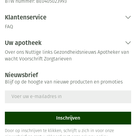
BTW nummer:
BE0405023993
Klantenservice
FAQ
Uw apotheek
Over ons
Nuttige links
Gezondheidsnieuws
Apotheker van
wacht
Voorschrift
Zorgtarieven
Nieuwsbrief
Blijf op de hoogte van nieuwe producten en promoties
E-mail adres
Inschrijven
Door op inschrijven te klikken, schrijft u zich in voor onze