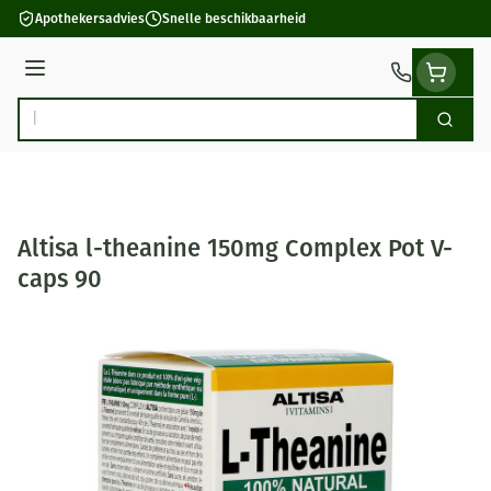
Ga naar de inhoud
Apothekersadvies
Snelle beschikbaarheid
Menu
Zoek
Product, merk, categorie...
Altisa l-theanine 150mg Complex Pot V-
caps 90