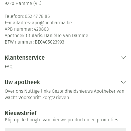
9220
Hamme (Vl.)
Telefoon:
052 47 78 86
E-mailadres:
apo@
hcpharma.be
APB nummer:
420803
Apotheek titularis:
Daniëlle Van Damme
BTW nummer:
BE0405023993
Klantenservice
FAQ
Uw apotheek
Over ons
Nuttige links
Gezondheidsnieuws
Apotheker van
wacht
Voorschrift
Zorgtarieven
Nieuwsbrief
Blijf op de hoogte van nieuwe producten en promoties
E-mail adres