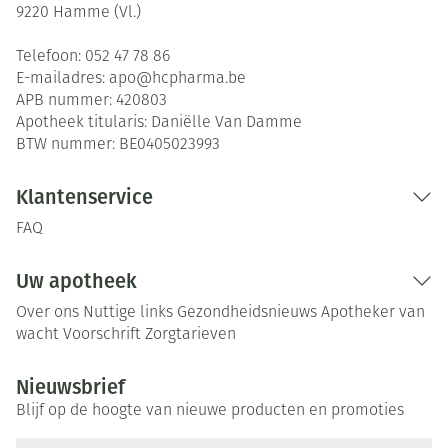
9220
Hamme (Vl.)
Telefoon:
052 47 78 86
E-mailadres:
apo@
hcpharma.be
APB nummer:
420803
Apotheek titularis:
Daniëlle Van Damme
BTW nummer:
BE0405023993
Klantenservice
FAQ
Uw apotheek
Over ons
Nuttige links
Gezondheidsnieuws
Apotheker van
wacht
Voorschrift
Zorgtarieven
Nieuwsbrief
Blijf op de hoogte van nieuwe producten en promoties
E-mail adres