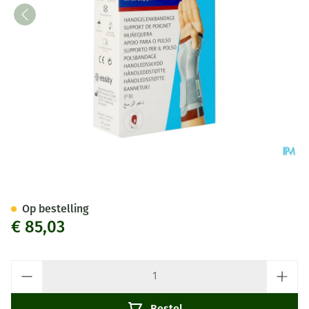
Actimove Manumotion Links X
Op bestelling
€ 85,03
Aantal
Bestel