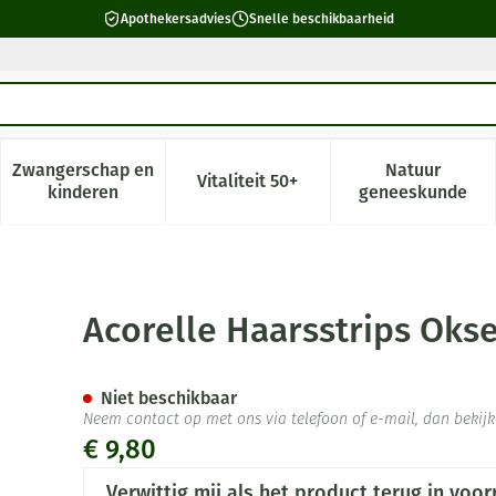
Apothekersadvies
Snelle beschikbaarheid
Zwangerschap en
Natuur
Vitaliteit 50+
 verzorging en hygiëne categorie
enu voor Dieet, voeding en vitamines categorie
Toon submenu voor Zwangerschap en kinderen cate
Toon submenu voor Vitaliteit 5
Toon subm
kinderen
geneeskunde
Bikini 2x10
Acorelle Haarsstrips Okse
Niet beschikbaar
Neem contact op met ons via telefoon of e-mail, dan beki
€ 9,80
Verwittig mij als het product terug in voor