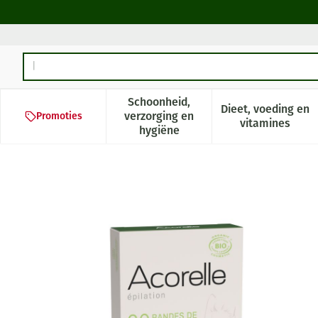
Ga naar de inhoud
Product, merk, categorie...
Schoonheid,
Dieet, voeding en
verzorging en
Promoties
Toon submenu voor Schoonheid,
Toon subm
vitamines
hygiëne
Acorelle Haarsstrips Oksels 