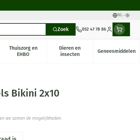
NL
Talen
Oversc
Zoek
052 47 78 86
Klant menu
Thuiszorg en
Dieren en
Geneesmiddelen
gorie
0+ categorie
enu voor Natuur geneeskunde categorie
Toon submenu voor Thuiszorg en EHBO categorie
Toon submenu voor Dieren en i
Toon subm
EHBO
insecten
ls Bikini 2x10
jken we samen de mogelijkheden.
raad is