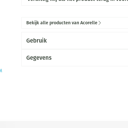
Bekijk alle producten van Acorelle
Gebruik
Gegevens
met de tabtoets. Je kunt de carrousel overslaan of direct naar